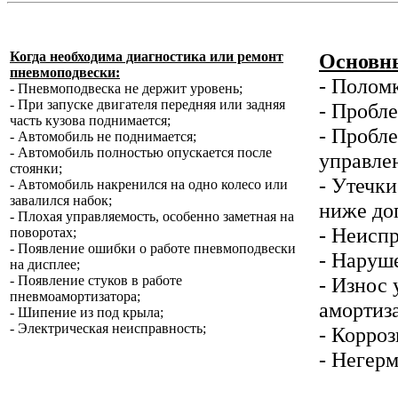
Когда необходима диагностика или ремонт
Основны
пневмоподвески:
- Полом
- Пневмоподвеска не держит уровень;
- При запуске двигателя передняя или задняя
- Пробл
часть кузова поднимается;
- Пробле
- Автомобиль не поднимается;
- Автомобиль полностью опускается после
управлен
стоянки;
- Утечк
- Автомобиль накренился на одно колесо или
завалился набок;
ниже до
- Плохая управляемость, особенно заметная на
- Неисп
поворотах;
- Появление ошибки о работе пневмоподвески
- Наруш
на дисплее;
- Появление стуков в работе
- Износ
пневмоамортизатора;
амортиз
- Шипение из под крыла;
- Электрическая неисправность;
- Корроз
- Негер