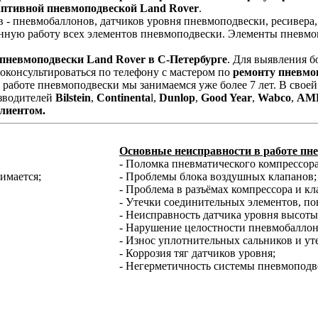
аптивной пневмоподвеской Land Rover
.
 - пневмобаллонов, датчиков уровня пневмоподвески, ресивера
енную работу всех элементов пневмоподвески. Элементы пневмоп
 пневмоподвески Land Rover в С-Петербурге
. Для выявления 
оконсультироваться по телефону с мастером по
ремонту пневмо
работе пневмоподвески мы занимаемся уже более 7 лет. В свое
изводителей
Bilstein
,
Continenta
l,
Dunlop
,
Good Year
,
Wabco
,
AM
клиентом.
Основные неисправности в работе пн
- Поломка пневматического компрессора
нимается;
- Проблемы блока воздушных клапанов;
- Проблема в разъёмах компрессора и кл
- Утечки соединительных элементов, п
- Неисправность датчика уровня высоты
- Нарушение целостности пневмобаллон
- Износ уплотнительных сальников и ут
- Коррозия тяг датчиков уровня;
- Негерметичность системы пневмоподв