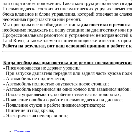
или спортивном положении. Такая конструкция называется
ад
Пневмоподвеска состоит из пневматических упругих элементов
блока клапанов и блока управления, который отвечает за слаж
необходима профилактика или ремонт.
Мы проводим все необходимые этапы
диагностики и ремонта
необходимо подъехать на нашу станцию на диангостику или пр
Профессиональным ремонтом и устранением неисправностей в 
Land Rover, а также элементы пневмоподвески известных про
Работа на результат, вот наш основной принцип в работе с 
Когда необходима диагностика или ремонт пневмоподвески:
- Пневмоподвеска не держит уровень;
- При запуске двигателя передняя или задняя часть кузова под
- Автомобиль не поднимается;
- Автомобиль полностью опускается после стоянки;
- Автомобиль накренился на одно колесо или завалился набок;
- Плохая управляемость, особенно заметная на поворотах;
- Появление ошибки о работе пневмоподвески на дисплее;
- Появление стуков в работе пневмоамортизатора;
- Шипение из под крыла;
- Электрическая неисправность;
Главная