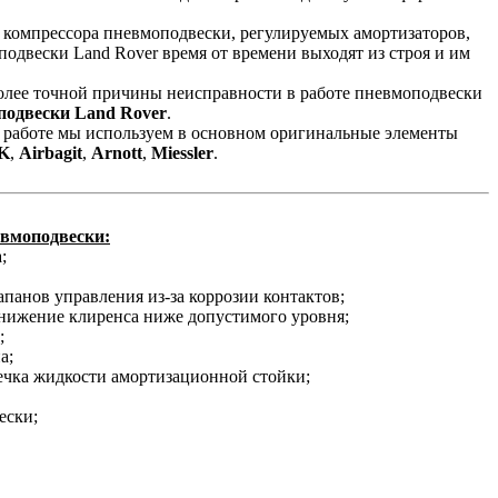
, компрессора пневмоподвески, регулируемых амортизаторов,
одвески Land Rover время от времени выходят из строя и им
более точной причины неисправности в работе пневмоподвески
подвески Land Rover
.
й работе мы используем в основном оригинальные элементы
K
,
Airbagit
,
Arnott
,
Miessler
.
евмоподвески:
;
апанов управления из-за коррозии контактов;
онижение клиренса ниже допустимого уровня;
;
а;
ечка жидкости амортизационной стойки;
ески;