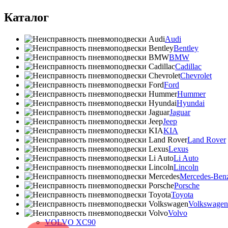
Каталог
Audi
Bentley
BMW
Cadillac
Chevrolet
Ford
Hummer
Hyundai
Jaguar
Jeep
KIA
Land Rover
Lexus
Li Auto
Lincoln
Mercedes-Ben
Porsche
Toyota
Volkswagen
Volvo
VOLVO XC90