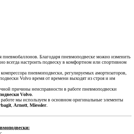
ия пневмобаллонов. Благодаря пневмоподвеске можно изменить
о всегда настроить подвеску в комфортном или спортивном
, компрессора пневмоподвески, регулируемых амортизаторов,
одвески Volvo время от времени выходят из строя и им
точной причины неисправности в работе пневмоподвески
подвески Volvo
.
й работе мы используем в основном оригинальные элементы
rbagit
,
Arnott
,
Miessler
.
евмоподвески:
;