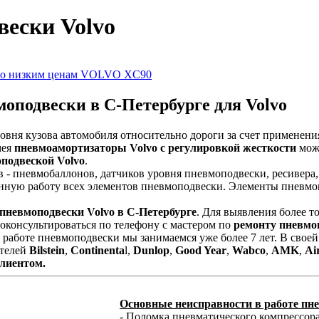
вески Volvo
VOLVO XC90
оподвески в С-Петербурге для Volvo
овня кузова автомобиля относительно дороги за счет применен
мея
пневмоамортизаторы Volvo с регулировкой жесткости
можн
подвеской Volvo
.
 - пневмобаллонов, датчиков уровня пневмоподвески, ресивера
енную работу всех элементов пневмоподвески. Элементы пневмоп
 пневмоподвески Volvo в С-Петербурге
. Для выявления более 
оконсультироваться по телефону с мастером по
ремонту пневмо
работе пневмоподвески мы занимаемся уже более 7 лет. В свое
ителей
Bilstein
,
Continenta
l,
Dunlop
,
Good Year
,
Wabco
,
AMK
,
Ai
клиентом.
Основные неисправности в работе пн
- Поломка пневматического компрессора