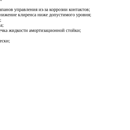
апанов управления из-за коррозии контактов;
онижение клиренса ниже допустимого уровня;
;
а;
ечка жидкости амортизационной стойки;
ески;