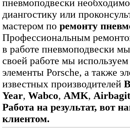
пневмоподвески необходимо
диангостику или проконсуль
мастером по
ремонту пневм
Профессиональным ремонтом
в работе пневмоподвески мы 
своей работе мы используем
элементы Porsche, а также 
известных производителей
B
Year
,
Wabco
,
AMK
,
Airbagi
Работа на результат, вот н
клиентом.