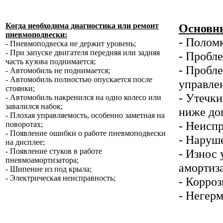
Когда необходима диагностика или ремонт
Основны
пневмоподвески:
- Полом
- Пневмоподвеска не держит уровень;
- При запуске двигателя передняя или задняя
- Пробл
часть кузова поднимается;
- Пробле
- Автомобиль не поднимается;
- Автомобиль полностью опускается после
управлен
стоянки;
- Утечк
- Автомобиль накренился на одно колесо или
завалился набок;
ниже до
- Плохая управляемость, особенно заметная на
- Неисп
поворотах;
- Появление ошибки о работе пневмоподвески
- Наруш
на дисплее;
- Появление стуков в работе
- Износ
пневмоамортизатора;
амортиз
- Шипение из под крыла;
- Электрическая неисправность;
- Корроз
- Негер