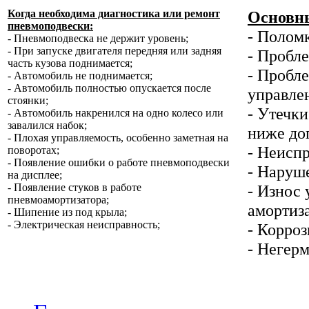
Когда необходима диагностика или ремонт
Основны
пневмоподвески:
- Полом
- Пневмоподвеска не держит уровень;
- При запуске двигателя передняя или задняя
- Пробл
часть кузова поднимается;
- Пробле
- Автомобиль не поднимается;
- Автомобиль полностью опускается после
управлен
стоянки;
- Утечк
- Автомобиль накренился на одно колесо или
завалился набок;
ниже до
- Плохая управляемость, особенно заметная на
- Неисп
поворотах;
- Появление ошибки о работе пневмоподвески
- Наруш
на дисплее;
- Появление стуков в работе
- Износ
пневмоамортизатора;
амортиз
- Шипение из под крыла;
- Электрическая неисправность;
- Корроз
- Негер