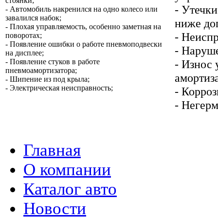
стоянки;
- Утечк
- Автомобиль накренился на одно колесо или
завалился набок;
ниже до
- Плохая управляемость, особенно заметная на
- Неисп
поворотах;
- Появление ошибки о работе пневмоподвески
- Наруш
на дисплее;
- Появление стуков в работе
- Износ
пневмоамортизатора;
амортиз
- Шипение из под крыла;
- Электрическая неисправность;
- Корроз
- Негер
Главная
О компании
Каталог авто
Новости